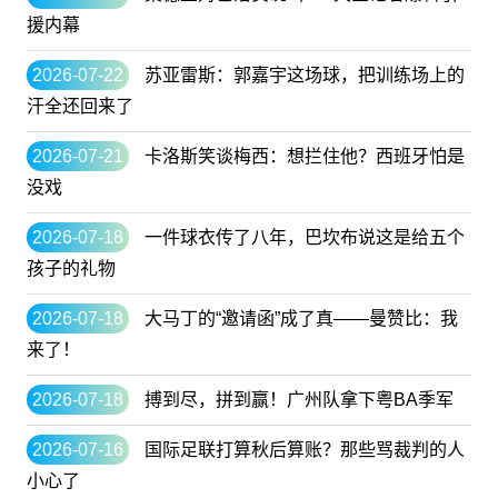
援内幕
2026-07-22
苏亚雷斯：郭嘉宇这场球，把训练场上的
汗全还回来了
2026-07-21
卡洛斯笑谈梅西：想拦住他？西班牙怕是
没戏
2026-07-18
一件球衣传了八年，巴坎布说这是给五个
孩子的礼物
2026-07-18
大马丁的“邀请函”成了真——曼赞比：我
来了！
2026-07-18
搏到尽，拼到赢！广州队拿下粤BA季军
2026-07-16
国际足联打算秋后算账？那些骂裁判的人
小心了