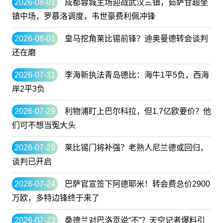
2026-08-01
成都蓉城主场迎战武汉三镇，茹萨甘超坐
镇中场，罗慕洛调度，韦世豪费利佩冲锋
2026-08-01
皇马挖角莱比锡前锋？迪奥曼德转会谈判
还在磨
2026-07-31
李海新执法青岛德比：海牛1平5负，西海
岸2平3负
2026-07-29
利物浦盯上巴尔科拉，但1.7亿欧要价？他
们可不想当冤大头
2026-07-29
莱比锡门将补强？老熟人尼兰德或回归，
谈判已开启
2026-07-24
巴萨官宣签下阿德耶米！转会费总价2900
万欧，多特边锋终于来了
2026-07-23
桑德兰对巴洛贡说“不”？天空记者爆料引