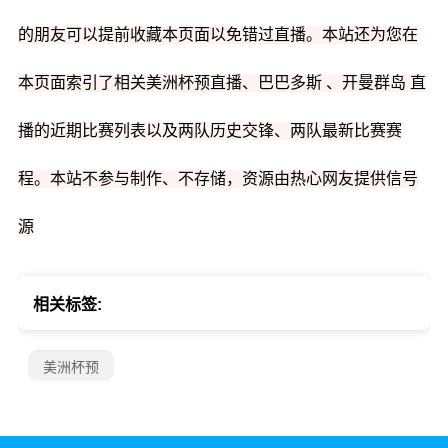
的朋友可以提前收藏本页面以免错过直播。本站还为您在
本页面索引了相关美洲杯预直播、巴巴多斯 、开曼群岛 直
播的近期比赛列表以及两队历史交锋、两队最新比赛赛
程。本站不参与制作、不存储，资源由热心网友提供信号
源
相关标签:
美洲杯预