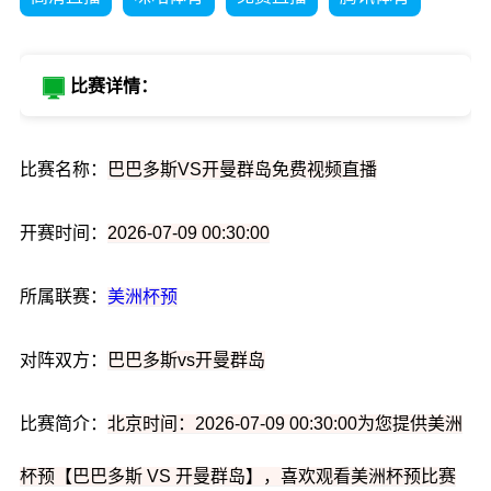
比赛详情：
比赛名称：
巴巴多斯VS开曼群岛免费视频直播
开赛时间：
2026-07-09 00:30:00
所属联赛：
美洲杯预
对阵双方：
巴巴多斯vs开曼群岛
比赛简介：
北京时间：2026-07-09 00:30:00为您提供美洲
杯预【巴巴多斯 VS 开曼群岛】，喜欢观看美洲杯预比赛