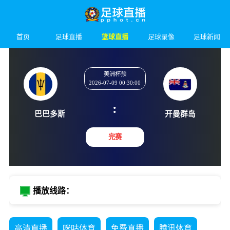
首页
足球直播
篮球直播
足球录像
足球新闻
美洲杯预
2026-07-09 00:30:00
:
巴巴多斯
开曼群
完赛
播放线路：
高清直播
咪咕体育
免费直播
腾讯体育